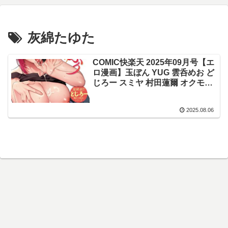
灰綿たゆた
COMIC快楽天 2025年09月号【エ
ロ漫画】玉ぼん YUG 雲呑めお ど
じろー スミヤ 村田蓮爾 オクモト
悠太 ぐりえるも 松河 MURO 橙織
ゆぶね よちリョウタ 春待うろ 鬼
2025.08.06
ヶ島えりゅ みなまっくす 灰綿た
ゆた