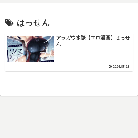
はっせん
アラガウ水際【エロ漫画】はっせ
ん
2026.05.13