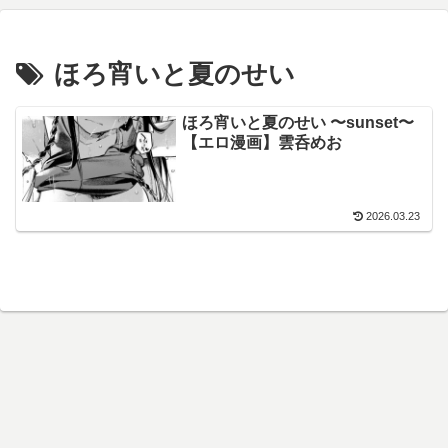
ほろ宵いと夏のせい
ほろ宵いと夏のせい 〜sunset〜
【エロ漫画】雲呑めお
2026.03.23