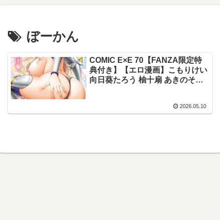
ぼーかん
COMIC E×E 70【FANZA限定特
典付き】【エロ漫画】こもりけい
向日葵たろう 柚十扇 あきのそら
井藤ななみ キャンベル議長 Xe
gonza ヒロアキ ぼーかん 緋月ア
2026.05.10
キラ かむC 櫻井亜矢子 たかよみ
鬱ノ宮うかつ KS りぶつ ment も
るんが 梨比 館山けーた ぐれます
ぽんず犬キメラ かめかめ すぴこ
ヒナモリ 向井ゆくる 山ジーノ