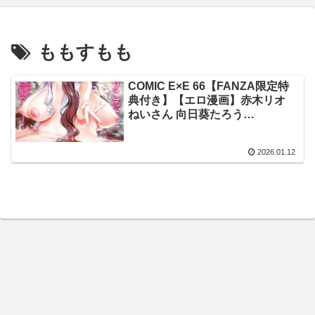
ももすもも
COMIC E×E 66【FANZA限定特
典付き】【エロ漫画】赤木リオ
ねいさん 向日葵たろう
DISTANCE しのづかあつと 久川
ちん こもりけい さいもん 井藤な
2026.01.12
なみ キャンベル議長 常磐緑 Xe
ミナギリ 緋月アキラ かむC 西園
寺ぽるぽる たかよみ 鬱ノ宮うか
つ KS りぶつ 熊足S あるるも 館
山けーた ereere ぷえぶろ かめか
め 緒きなろさ緒 ももすもも かべ
太郎 nikumochu 山吹エマ