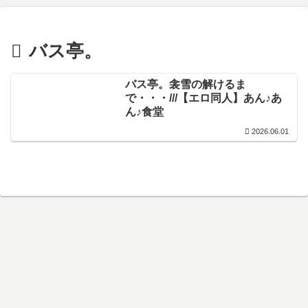
バス亭。
バス亭。衾雪の解けるま
で・・・///【エロ同人】あん♪あ
ん♪食堂
2026.06.01