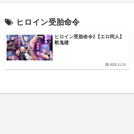
ヒロイン受胎命令
ヒロイン受胎命令2【エロ同人】
斬鬼楼
2025.11.23