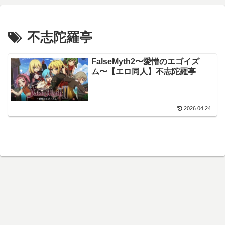
不志陀羅亭
FalseMyth2〜愛憎のエゴイズ
ム〜【エロ同人】不志陀羅亭
2026.04.24