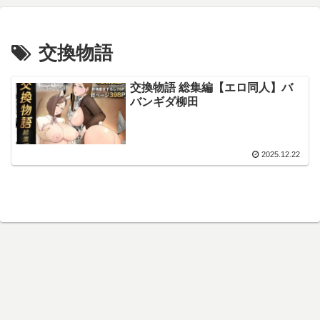
交換物語
交換物語 総集編【エロ同人】バ
バンギダ柳田
2025.12.22