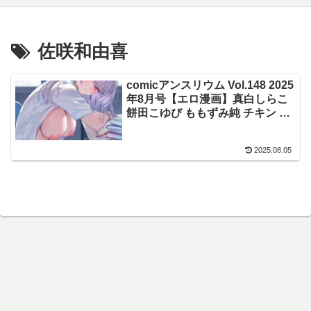
佐咲和由喜
comicアンスリウム Vol.148 2025
年8月号【エロ漫画】真白しらこ
餅田こゆび ももずみ純 チキン 士
郎正宗 クール教信者 あるぷ 核座
頭 山本AHIRU ごさいじ 佐咲和由
2025.08.05
喜 鷹丸 脱脂粉乳 たご坊 エコギ
やまもと 矢矧稚彦 かふぇいん中
毒 みなまっくす マインスロア ま
やまん