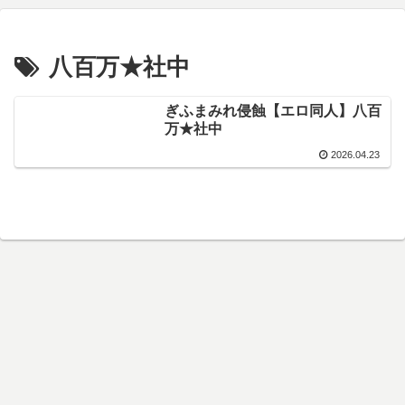
八百万★社中
ぎふまみれ侵蝕【エロ同人】八百
万★社中
2026.04.23