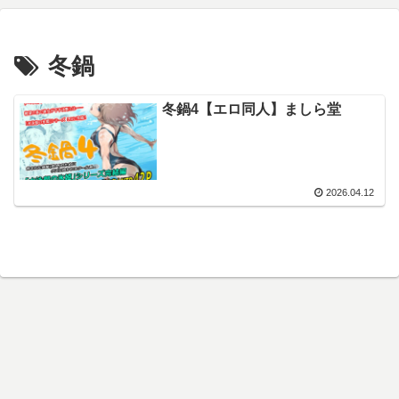
冬鍋
冬鍋4【エロ同人】ましら堂
2026.04.12