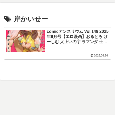
岸かいせー
comicアンスリウム Vol.149 2025
年9月号【エロ漫画】おるとろ け
ーしむ 犬上いの字 ラマンダ 士郎
正宗 かいづか クール教信者 おき
ょう 板場広し 江鳥 ゆっ栗栖 雨天
2025.08.24
あめか 佐波缶 シヲリイタ エビフ
ライ定食 ワレモノ 岸かいせー
ann ピリオドO しゃよー 六谷魔
王 鈴蘭ましろ