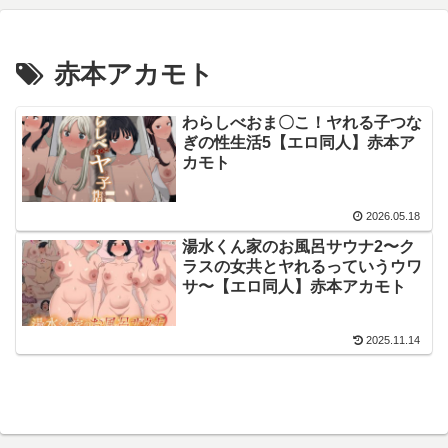
赤本アカモト
わらしべおま〇こ！ヤれる子つな
ぎの性生活5【エロ同人】赤本ア
カモト
2026.05.18
湯水くん家のお風呂サウナ2〜ク
ラスの女共とヤれるっていうウワ
サ〜【エロ同人】赤本アカモト
2025.11.14