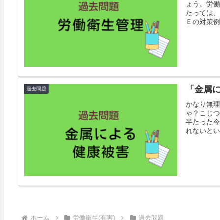
ょう。労働
たっては、
Ｅの対策例
「金属
過去問題
かなり無理
ゃ？こじつ
半たった今
れないとい
ホーム
労働衛生(有害)
過去問題