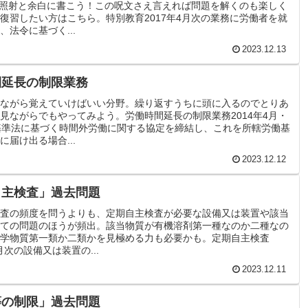
分照射と余白に書こう！この呪文さえ言えれば問題を解くのも楽しく
復習したい方はこちら。特別教育2017年4月次の業務に労働者を就
、法令に基づく...
2023.12.13
間延長の制限業務
ながら覚えていけばいい分野。繰り返すうちに頭に入るのでとりあ
見ながらでもやってみよう。労働時間延長の制限業務2014年4月・
基準法に基づく時間外労働に関する協定を締結し、これを所轄労働基
に届け出る場合...
2023.12.12
自主検査」過去問題
査の頻度を問うよりも、定期自主検査が必要な設備又は装置や該当
ての問題のほうが頻出。該当物質が有機溶剤第一種なのか二種なの
学物質第一類か二類かを見極める力も必要かも。定期自主検査
0月次の設備又は装置の...
2023.12.11
等の制限」過去問題