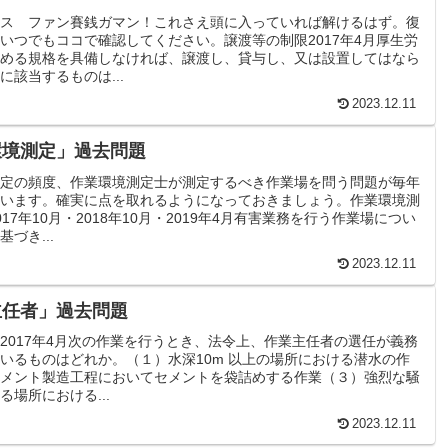
ス ファン賽銭ガマン！これさえ頭に入っていれば解けるはず。復
いつでもココで確認してください。譲渡等の制限2017年4月厚生労
める規格を具備しなければ、譲渡し、貸与し、又は設置してはなら
に該当するものは...
2023.12.11
環境測定」過去問題
定の頻度、作業環境測定士が測定するべき作業場を問う問題が毎年
います。確実に点を取れるようになっておきましょう。作業環境測
17年10月・2018年10月・2019年4月有害業務を行う作業場につい
づき...
2023.12.11
主任者」過去問題
2017年4月次の作業を行うとき、法令上、作業主任者の選任が義務
いるものはどれか。（１）水深10m 以上の場所における潜水の作
メント製造工程においてセメントを袋詰めする作業（３）強烈な騒
る場所における...
2023.12.11