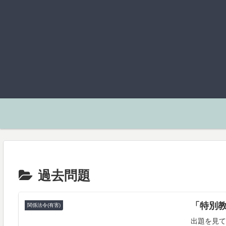
過去問題
「特別
関係法令(有害)
出題を見て