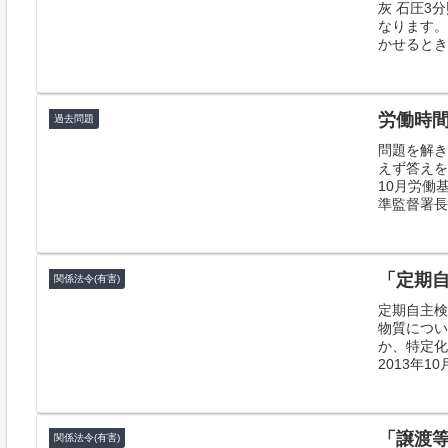
灰 石圧3
なります。
かせるとき
労働時
過去問題
問題を解き
えず答えを
10月労働
準監督署長
「定期
関係法令(有害)
定期自主検
物質につい
か、特定化
2013年1
「譲渡
関係法令(有害)