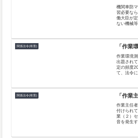
機関車防マ
習必要なら
働大臣が定
ない機械等
「作業
関係法令(有害)
作業環境測
出題されて
定の頻度20
て、法令に基
「作業
関係法令(有害)
作業主任者
付けられて
業（２）セ
音を発生す