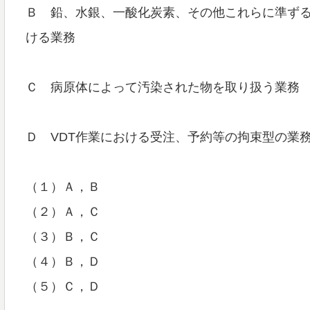
Ｂ 鉛、水銀、一酸化炭素、その他これらに準ず
ける業務
Ｃ 病原体によって汚染された物を取り扱う業務
Ｄ VDT作業における受注、予約等の拘束型の業
（１）Ａ，Ｂ
（２）Ａ，Ｃ
（３）Ｂ，Ｃ
（４）Ｂ，Ｄ
（５）Ｃ，Ｄ