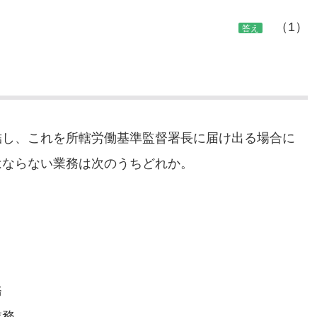
（1）
答え
結し、これを所轄労働基準監督署長に届け出る場合に
はならない業務は次のうちどれか。
務
業務