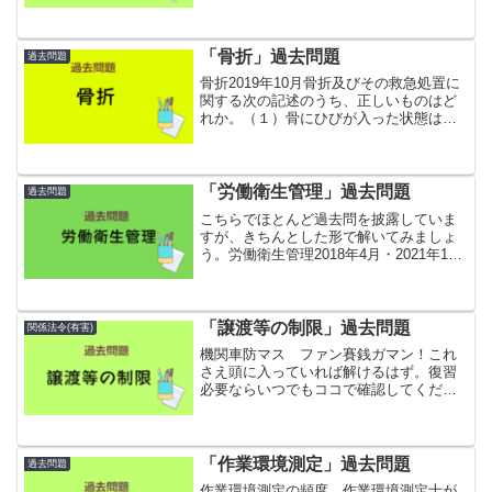
特定化学物質第一類か二類かを見極める
力も必要かも。定期自主検査2013年10月
次の設備又は装置の...
「骨折」過去問題
過去問題
骨折2019年10月骨折及びその救急処置に
関する次の記述のうち、正しいものはど
れか。（１）骨にひびが入った状態は、
単純骨折である。（２）複雑骨折とは、
骨が多数の骨片に破砕された状態をい
う。（３）開放骨折では、感染を防ぐた
め、骨折部を皮膚の下...
「労働衛生管理」過去問題
過去問題
こちらでほとんど過去問を披露していま
すが、きちんとした形で解いてみましょ
う。労働衛生管理2018年4月・2021年10
月労働衛生対策を進めていくに当たって
は、作業管理、作業環境管理及び健康管
理が必要であるが、次のＡからＥの対策
例について、作...
「譲渡等の制限」過去問題
関係法令(有害)
機関車防マス ファン賽銭ガマン！これ
さえ頭に入っていれば解けるはず。復習
必要ならいつでもココで確認してくださ
い。譲渡等の制限2017年4月厚生労働大臣
が定める規格を具備しなければ、譲渡
し、貸与し、又は設置してはならない機
械等に該当するものは...
「作業環境測定」過去問題
過去問題
作業環境測定の頻度、作業環境測定士が