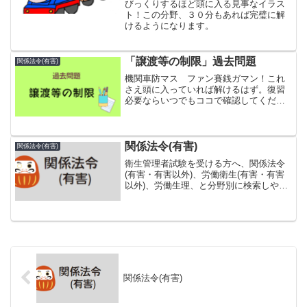
びっくりするほど頭に入る見事なイラス
ト！この分野、３０分もあれば完璧に解
けるようになります。
「譲渡等の制限」過去問題
関係法令(有害)
機関車防マス ファン賽銭ガマン！これ
さえ頭に入っていれば解けるはず。復習
必要ならいつでもココで確認してくださ
い。譲渡等の制限2017年4月厚生労働大臣
が定める規格を具備しなければ、譲渡
し、貸与し、又は設置してはならない機
械等に該当するものは...
関係法令(有害)
関係法令(有害)
衛生管理者試験を受ける方へ、関係法令
(有害・有害以外)、労働衛生(有害・有害
以外)、労働生理、と分野別に検索しやす
くなっています。タイトルをクリックす
るとその分野の詳細を見ることができま
す。
関係法令(有害)