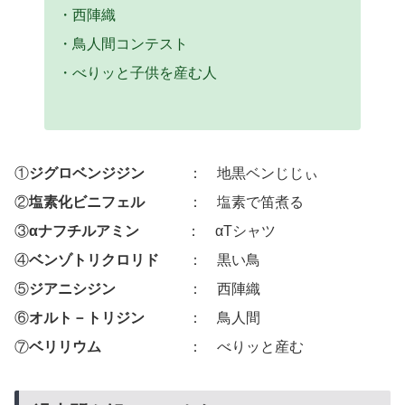
・西陣織
・鳥人間コンテスト
・べりッと子供を産む人
①
ジグロベンジジン
： 地黒ベンじじぃ
②
塩素化ビニフェル
： 塩素で笛煮る
③
αナフチルアミン
： αTシャツ
④
ベンゾトリクロリド
： 黒い鳥
⑤
ジアニシジン
： 西陣織
⑥
オルト－トリジン
： 鳥人間
⑦
ベリリウム
： べりッと産む