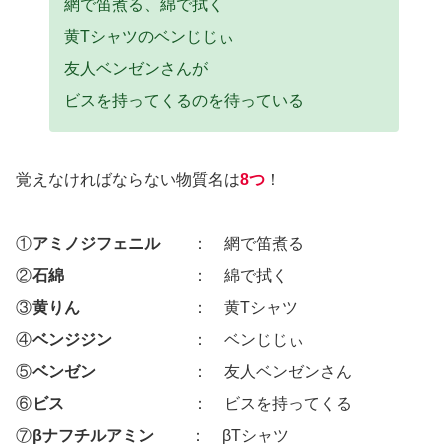
網で笛煮る、綿で拭く
黄Tシャツのベンじじぃ
友人ベンゼンさんが
ビスを持ってくるのを待っている
覚えなければならない物質名は
8つ
！
①
アミノジフェニル
： 網で笛煮る
②
石綿
： 綿で拭く
③
黄りん
： 黄Tシャツ
④
ベンジジン
： ベンじじぃ
⑤
ベンゼン
： 友人ベンゼンさん
⑥
ビス
： ビスを持ってくる
⑦
βナフチルアミン
： βTシャツ