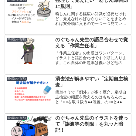
整理して覚えたい「粉じん障害防
関係法令(有害)
止規則」
粉じんに関する幅広い知識が必要だけれ
ど、覚えなければならないことをまとめ
れば案外頭に入るので一つ一つ見ていき
ましょう。①特定粉じん作業とは②換気
設備③除じん装置④現場のルール⑤じん
肺法特定粉じん作業とは粉じん作業の中
のぐちゃん先生の語呂合わせで覚
関係法令(有害)
で特定粉じん作業にあたる...
える「作業主任者」
「作業主任者」の出題はワンパターン。
イラストと語呂合わせですぐ頭に入りま
す。これ自体の出題率は低いけど他の分
野と連動しているのでここで覚えておき
ましょう！
消去法が解きやすい「定期自主検
関係法令(有害)
査」
簡単そうで「例外」が多く厄介。定期自
主検査の頻度を覚えるのはもちろんのこ
と「○○を取り扱う●●装置」の○○と●●の
組み合わせがややこしくて投げ出したく
なる。めげずにやっていけば何とかなる
ので一緒にがんばろう！検査頻度基本こ
のぐちゃん先生のイラストを使っ
関係法令(有害)
の表を参考に覚えよ...
て「譲渡等の制限」を丸ッと暗
記！