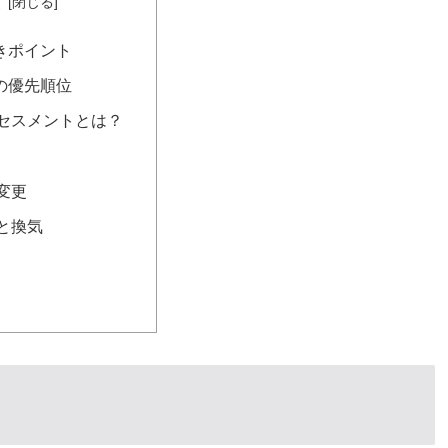
次
きポイント
の優先順位
セスメントとは？
変更
と換気