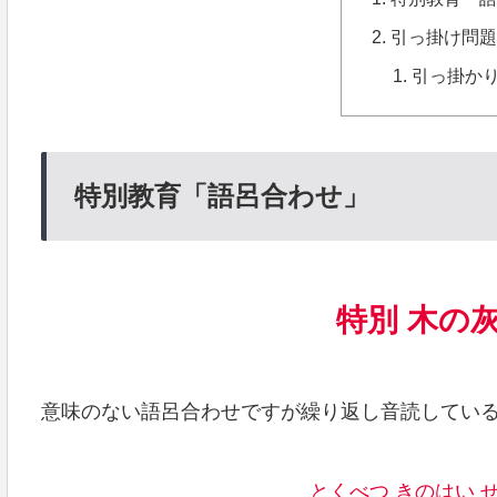
引っ掛け問
引っ掛か
特別教育「語呂合わせ」
特別
木の灰
意味のない語呂合わせですが繰り返し音読してい
とくべつ きのはい 