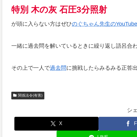
特別
木の灰 石圧3分照射
が頭に入らない方はぜひ
のぐちゃん先生のYouTub
一緒に過去問を解いているときに繰り返し語呂合
その上で一人で
過去問
に挑戦したらみるみる正答
関係法令(有害)
シ
X
F