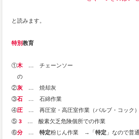
と読みます。
特別
教育
①
木
… チェーンソー
の
②
灰
… 焼却灰
③
石
… 石綿作業
④
圧
… 再圧室・高圧室作業（バルブ・コック
⑤
3
… 酸素欠乏危険個所での作業
⑥
分
…
特定
粉じん作業 →「
特定
」なので普