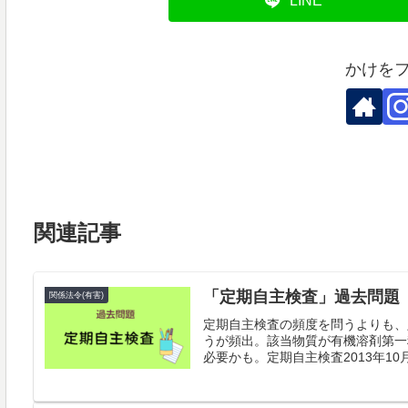
LINE
かけを
関連記事
「定期自主検査」過去問題
関係法令(有害)
定期自主検査の頻度を問うよりも、
うが頻出。該当物質が有機溶剤第一
必要かも。定期自主検査2013年10